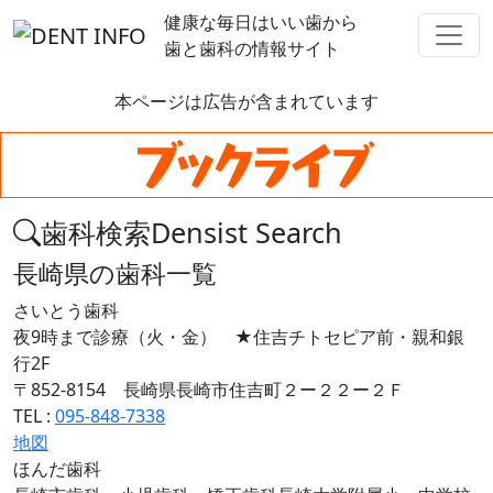
健康な毎日はいい歯から
歯と歯科の情報サイト
本ページは広告が含まれています
歯科検索
Densist Search
長崎県
の歯科一覧
さいとう歯科
夜9時まで診療（火・金） ★住吉チトセピア前・親和銀
行2F
〒852-8154 長崎県長崎市住吉町２ー２２ー２Ｆ
TEL :
095-848-7338
地図
ほんだ歯科