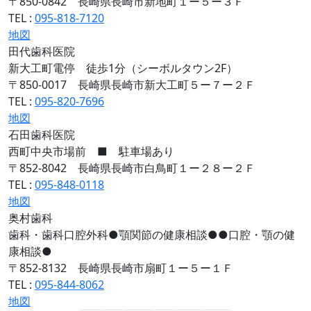
〒850-0842 長崎県長崎市新地町１ー５ー３Ｆ
TEL :
095-818-7120
地図
田代歯科医院
新大工町電停 徒歩1分（シーボルタウン2F）
〒850-0017 長崎県長崎市新大工町５ー７ー２Ｆ
TEL :
095-820-7696
地図
石田歯科医院
西町中央市場前 ■ 駐車場あり
〒852-8042 長崎県長崎市白鳥町１ー２８ー２Ｆ
TEL :
095-848-0118
地図
奥村歯科
歯科・歯科口腔外科●顎関節の健康相談●●口腔・顎の健
康相談●
〒852-8132 長崎県長崎市扇町１ー５ー１Ｆ
TEL :
095-844-8062
地図