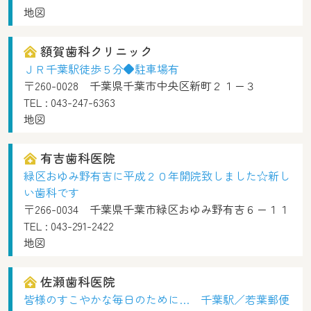
地図
額賀歯科クリニック
ＪＲ千葉駅徒歩５分◆駐車場有
〒260-0028 千葉県千葉市中央区新町２１ー３
TEL :
043-247-6363
地図
有吉歯科医院
緑区おゆみ野有吉に平成２０年開院致しました☆新し
い歯科です
〒266-0034 千葉県千葉市緑区おゆみ野有吉６ー１１
TEL :
043-291-2422
地図
佐瀬歯科医院
皆様のすこやかな毎日のために… 千葉駅／若葉郵便