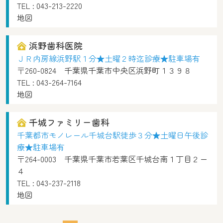
TEL :
043-213-2220
地図
浜野歯科医院
ＪＲ内房線浜野駅１分★土曜２時迄診療★駐車場有
〒260-0824 千葉県千葉市中央区浜野町１３９８
TEL :
043-264-7164
地図
千城ファミリー歯科
千葉都市モノレール千城台駅徒歩３分★土曜日午後診
療★駐車場有
〒264-0003 千葉県千葉市若葉区千城台南１丁目２ー
４
TEL :
043-237-2118
地図