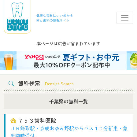
健康な毎日はいい歯から
歯と歯科の情報サイト
本ページは広告が含まれています
歯科検索
Densist Search
千葉県
の歯科一覧
７５３歯科医院
ＪＲ鎌取駅・京成おゆみ野駅からバス１０分新患・急
患随時受付