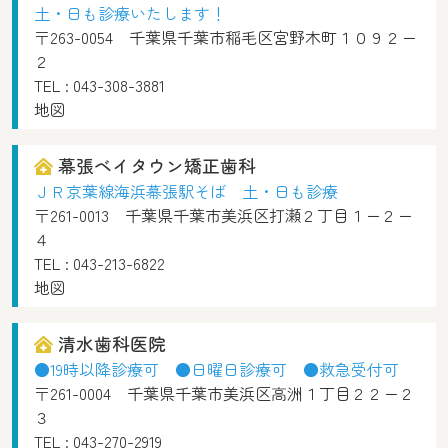
土・日も診療いたします！
〒263-0054 千葉県千葉市稲毛区宮野木町１０９２ー
２
TEL :
043-308-3881
地図
幕張ベイタウン矯正歯科
ＪＲ京葉線海浜幕張駅そば 土・日も診療
〒261-0013 千葉県千葉市美浜区打瀬２丁目１ー２ー
４
TEL :
043-213-6822
地図
清水歯科医院
●19時以降診療可 ●日曜日診療可 ●救急受付可
〒261-0004 千葉県千葉市美浜区高洲１丁目２２ー２
３
TEL :
043-270-2919