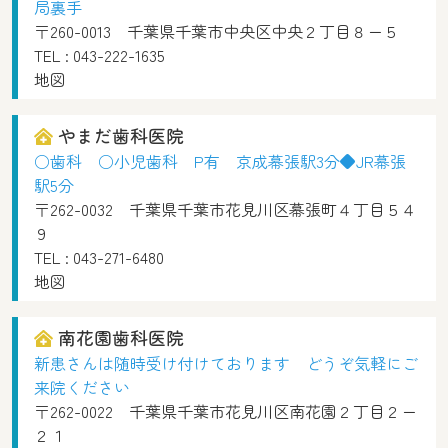
局裏手
〒260-0013 千葉県千葉市中央区中央２丁目８ー５
TEL :
043-222-1635
地図
やまだ歯科医院
○歯科 ○小児歯科 P有 京成幕張駅3分◆JR幕張
駅5分
〒262-0032 千葉県千葉市花見川区幕張町４丁目５４
９
TEL :
043-271-6480
地図
南花園歯科医院
新患さんは随時受け付けております どうぞ気軽にご
来院ください
〒262-0022 千葉県千葉市花見川区南花園２丁目２ー
２１